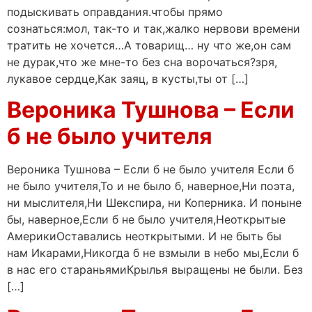
подыскивать оправдания.чтобы прямо
сознаться:мол, так-то и так,жалко нервови времени
тратить не хочется…А товарищ… ну что же,он сам
не дурак,что же мне-то без сна ворочаться?зря,
лукавое сердце,Как заяц, в кусты,ты от […]
Вероника Тушнова – Если
б не было учителя
Вероника Тушнова – Если б не было учителя Если б
не было учителя,То и не было б, наверное,Ни поэта,
ни мыслителя,Ни Шекспира, ни Коперника. И поныне
бы, наверное,Если б не было учителя,Неоткрытые
АмерикиОставались неоткрытыми. И не быть бы
нам Икарами,Никогда б не взмыли в небо мы,Если б
в нас его стараньямиКрылья выращены не были. Без
[…]