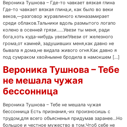
Вероника Тушнова – Где-то чавкает вязкая глина
Где-то чавкает вязкая глина,и, как было во веки
веков,—разговор журавлиного клиназамирает
среди облаков.Тальники вдоль размытого логапо
колено в осенней грязи……Увези ты меня, ради
бога,хоть куда-нибудь увези!Увези от железного
грома,от камней, задушивших меня,как давно не
бывала я дома,не видала живого огня.Как давно я
под сумраком хвойнымне бродила в намокшем […]
Вероника Тушнова – Тебе
не мешала чужая
бессонница
Вероника Тушнова – Тебе не мешала чужая
бессонница Есть признания,-их произносишь с
трудом,для всего объясненья придумав заранее…Но
большое и честное мужество в том,Чтоб себе не