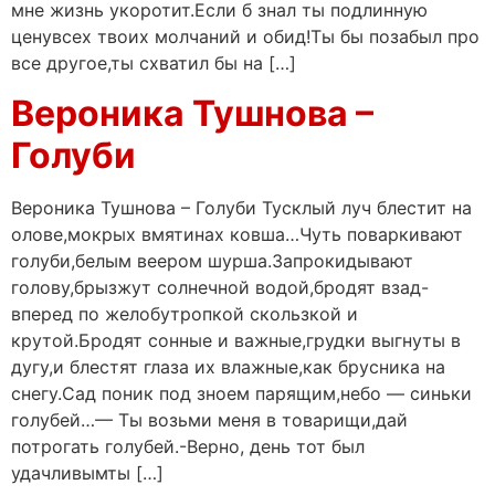
мне жизнь укоротит.Если б знал ты подлинную
ценувсех твоих молчаний и обид!Ты бы позабыл про
все другое,ты схватил бы на […]
Вероника Тушнова –
Голуби
Вероника Тушнова – Голуби Тусклый луч блестит на
олове,мокрых вмятинах ковша…Чуть поваркивают
голуби,белым веером шурша.Запрокидывают
голову,брызжут солнечной водой,бродят взад-
вперед по желобутропкой скользкой и
крутой.Бродят сонные и важные,грудки выгнуты в
дугу,и блестят глаза их влажные,как брусника на
снегу.Сад поник под зноем парящим,небо — синьки
голубей…— Ты возьми меня в товарищи,дай
потрогать голубей.-Верно, день тот был
удачливымты […]