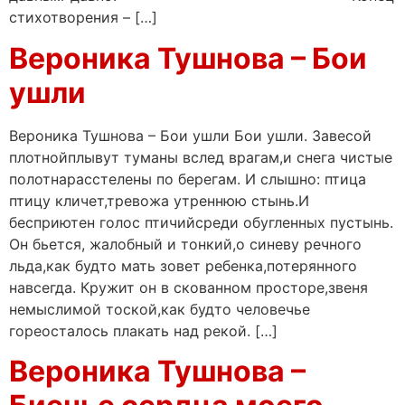
стихотворения – […]
Вероника Тушнова – Бои
ушли
Вероника Тушнова – Бои ушли Бои ушли. Завесой
плотнойплывут туманы вслед врагам,и снега чистые
полотнарасстелены по берегам. И слышно: птица
птицу кличет,тревожа утреннюю стынь.И
бесприютен голос птичийсреди обугленных пустынь.
Он бьется, жалобный и тонкий,о синеву речного
льда,как будто мать зовет ребенка,потерянного
навсегда. Кружит он в скованном просторе,звеня
немыслимой тоской,как будто человечье
гореосталось плакать над рекой. […]
Вероника Тушнова –