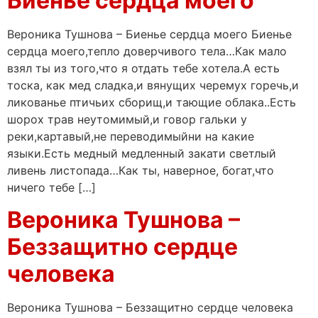
Биенье сердца моего
Вероника Тушнова – Биенье сердца моего Биенье
сердца моего,тепло доверчивого тела…Как мало
взял ты из того,что я отдать тебе хотела.А есть
тоска, как мед сладка,и вянущих черемух горечь,и
ликованье птичьих сборищ,и тающие облака..Есть
шорох трав неутомимый,и говор гальки у
реки,картавый,не переводимыйни на какие
языки.Есть медный медленный закати светлый
ливень листопада…Как ты, наверное, богат,что
ничего тебе […]
Вероника Тушнова –
Беззащитно сердце
человека
Вероника Тушнова – Беззащитно сердце человека