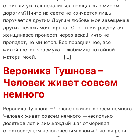
стоит ли уж так печалиться,прощаясь с миром
дорогим?Ничто на свете не кончается,лишь
поручается другим.Другим любовь моя завещана,в
других печаль моя горька…Сто тысяч раздругая
женщинавсе пронесет через века.Ничто не
пропадет, не минется. Все праздничнее, все
милейцветет черемуха —любимицапокойной
матери моей. ————— […]
Вероника Тушнова –
Человек живет совсем
немного
Вероника Тушнова – Человек живет совсем немного
Человек живет совсем немного —несколько
десятков лет и зим,каждый шаг отмеривая
строгосердцем человеческим своим.Льются реки,