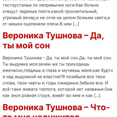
тестеусталые по непривычке ноги.Как больно
хлещут ледяные плети,какой пронзительный,
угрюмый вечер,и ни огня на целом божьем свете,и
от мешка оцепенели плечи.В нем […]
Вероника Тушнова – Да,
ты мой сон
Вероника Тушнова – Да, ты мой сон Да, ты мой сон.
Ты выдумка моя.зачем же ты приходишь
ежечасно,глядишь в глаза и мучаешь меня,как будто
я над выдумкой не властна?Я позабыла все твои
слова, твои черты и годы ожиданья.Забыла все. И
всё-таки живата теплота, которой нет названья.Она
как зноя ровная струя, живёт во мне и как […]
Вероника Тушнова – Что-