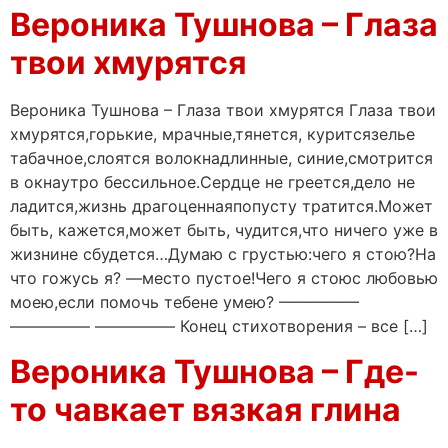
Вероника Тушнова – Глаза
твои хмурятся
Вероника Тушнова – Глаза твои хмурятся Глаза твои
хмурятся,горькие, мрачные,тянется, куритсязелье
табачное,слоятся волокнадлинные, синие,смотрится
в окнаутро бессильное.Сердце не греется,дело не
ладится,жизнь драгоценнаяпопусту тратится.Может
быть, кажется,может быть, чудится,что ничего уже в
жизнине сбудется…Думаю с грустью:чего я стою?На
что гожусь я? —место пустое!Чего я стоюс любовью
моею,если помочь тебене умею? —————
————— ————— Конец стихотворения – все […]
Вероника Тушнова – Где-
то чавкает вязкая глина