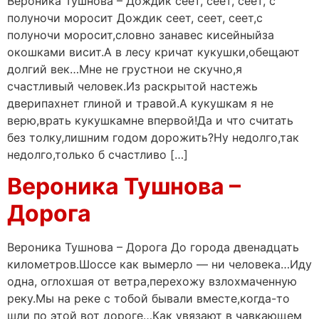
Вероника Тушнова – Дождик сеет, сеет, сеет, с
полуночи моросит Дождик сеет, сеет, сеет,с
полуночи моросит,словно занавес кисейныйза
окошками висит.А в лесу кричат кукушки,обещают
долгий век…Мне не грустнои не скучно,я
счастливый человек.Из раскрытой настежь
дверипахнет глиной и травой.А кукушкам я не
верю,врать кукушкамне впервой!Да и что считать
без толку,лишним годом дорожить?Ну недолго,так
недолго,только б счастливо […]
Вероника Тушнова –
Дорога
Вероника Тушнова – Дорога До города двенадцать
километров.Шоссе как вымерло — ни человека…Иду
одна, оглохшая от ветра,перехожу взлохмаченную
реку.Мы на реке с тобой бывали вместе,когда-то
шли по этой вот дороге…Как увязают в чавкающем