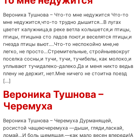
то мне недужится
Вероника Тушнова – Что-то мне недужится Что-то
мне недужится,что-то трудно дышится…В лугах
цветет калужница,в реке ветла колышется,и птицы,
птицы, птицына сто ладов поют,и веселятся птицы,и
гнезда птицы вьют.…Что-то неспокойно мне,не
легко, не просто…Стремительные, стройныевокруг
поселка сосны,и тучи, тучи, тучибелы, как молоко,и
уплывают тучидалеко-далеко.Да и меня никто ведьв
плену не держит, нет.Мне ничего не стоитна поезд
[…]
Вероника Тушнова –
Черемуха
Вероника Тушнова – Черемуха Дурманящей,
росистой чащеючеремуха —дыши, гляди,ласкай,
ломай…И боль щемящая,—как мало весен впереди!А