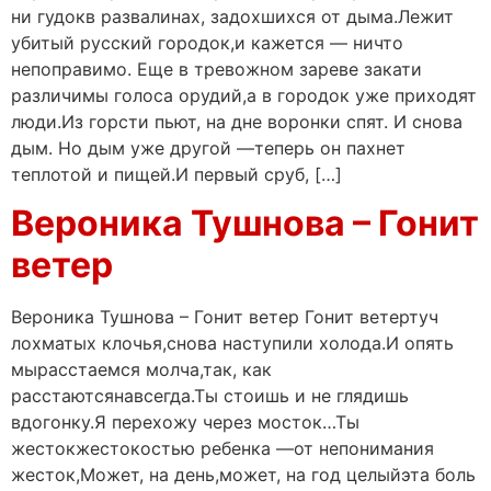
ни гудокв развалинах, задохшихся от дыма.Лежит
убитый русский городок,и кажется — ничто
непоправимо. Еще в тревожном зареве закати
различимы голоса орудий,а в городок уже приходят
люди.Из горсти пьют, на дне воронки спят. И снова
дым. Но дым уже другой —теперь он пахнет
теплотой и пищей.И первый сруб, […]
Вероника Тушнова – Гонит
ветер
Вероника Тушнова – Гонит ветер Гонит ветертуч
лохматых клочья,снова наступили холода.И опять
мырасстаемся молча,так, как
расстаютсянавсегда.Ты стоишь и не глядишь
вдогонку.Я перехожу через мосток…Ты
жестокжестокостью ребенка —от непонимания
жесток,Может, на день,может, на год целыйэта боль