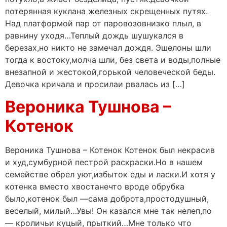
потерянная куклана железных скрещенных путях.
Над платформой пар от паровозовнизко плыл, в
равнину уходя…Теплый дождь шушукался в
березах,но никто не замечал дождя. Эшелоны шли
тогда к востоку,молча шли, без света и воды,полные
внезапной и жестокой,горькой человеческой беды.
Девочка кричала и просилаи рвалась из […]
Вероника Тушнова –
Котенок
Вероника Тушнова – Котенок Котенок был некрасив
и худ,сумбурной пестрой раскраски.Но в нашем
семействе обрел уют,избыток еды и ласки.И хотя у
котенка вместо хвостанечто вроде обрубка
было,котенок был —сама доброта,простодушный,
веселый, милый…Увы! Он казался мне так нелеп,по
— кроличьи куцый, прыткий…Мне только что