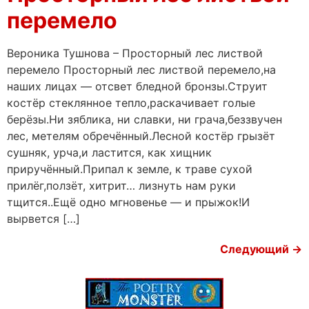
перемело
Вероника Тушнова – Просторный лес листвой
перемело Просторный лес листвой перемело,на
наших лицах — отсвет бледной бронзы.Струит
костёр стеклянное тепло,раскачивает голые
берёзы.Ни зяблика, ни славки, ни грача,беззвучен
лес, метелям обречённый.Лесной костёр грызёт
сушняк, урча,и ластится, как хищник
приручённый.Припал к земле, к траве сухой
прилёг,ползёт, хитрит… лизнуть нам руки
тщится..Ещё одно мгновенье — и прыжок!И
вырвется […]
Следующий
→