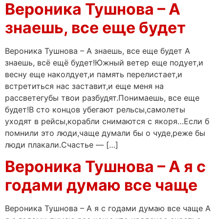
Вероника Тушнова – А
знаешь, все еще будет
Вероника Тушнова – А знаешь, все еще будет А
знаешь, всё ещё будет!Южный ветер еще подует,и
весну еще наколдует,и память перелистает,и
встретиться нас заставит,и еще меня на
рассветегубы твои разбудят.Понимаешь, все еще
будет!В сто концов убегают рельсы,самолеты
уходят в рейсы,корабли снимаются с якоря…Если б
помнили это люди,чаще думали бы о чуде,реже бы
люди плакали.Счастье — […]
Вероника Тушнова – А я с
годами думаю все чаще
Вероника Тушнова – А я с годами думаю все чаще А