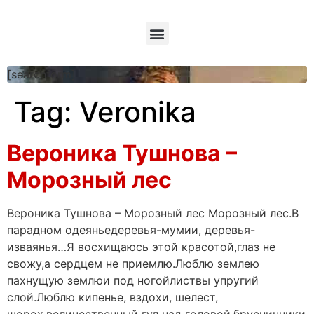
[searchform]
Tag:
Veronika
Вероника Тушнова –
Морозный лес
Вероника Тушнова – Морозный лес Морозный лес.В
парадном одеяньедеревья-мумии, деревья-
изваянья…Я восхищаюсь этой красотой,глаз не
свожу,а сердцем не приемлю.Люблю землею
пахнущую землюи под ногойлиствы упругий
слой.Люблю кипенье, вздохи, шелест,