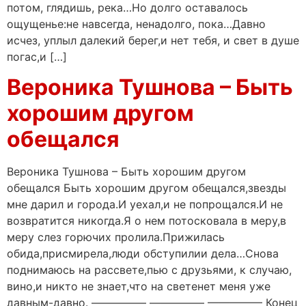
потом, глядишь, река…Но долго оставалось
ощущенье:не навсегда, ненадолго, пока…Давно
исчез, уплыл далекий берег,и нет тебя, и свет в душе
погас,и […]
Вероника Тушнова – Быть
хорошим другом
обещался
Вероника Тушнова – Быть хорошим другом
обещался Быть хорошим другом обещался,звезды
мне дарил и города.И уехал,и не попрощался.И не
возвратится никогда.Я о нем потосковала в меру,в
меру слез горючих пролила.Прижилась
обида,присмирела,люди обступилии дела…Снова
поднимаюсь на рассвете,пью с друзьями, к случаю,
вино,и никто не знает,что на светенет меня уже
давным-давно. ————— ————— ————— Конец