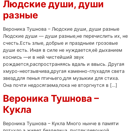
Людские души, души
разные
Вероника Тушнова – Людские души, души разные
Людские души — души разные,не перечислить их, не
счесть.Есть злые, добрые и праздныеи грозовые
души есть. Иная в силе не нуждается,её дыханием
коснись —и в ней чистейший звук
рождается,распространяясь вдаль и ввысь. Другая
хмуро-неотзывчива,другая каменно-глухадля света
звезд,для пенья птичьего,для музыкии для стиха.
Она почти недосягаема,пока не вторгнутся в […]
Вероника Тушнова –
Кукла
Вероника Тушнова – Кукла Много нынче в памяти
потухло,а живет безделица, пустяк:девочкой