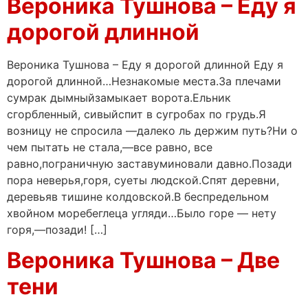
Вероника Тушнова – Еду я
дорогой длинной
Вероника Тушнова – Еду я дорогой длинной Еду я
дорогой длинной…Незнакомые места.За плечами
сумрак дымныйзамыкает ворота.Ельник
сгорбленный, сивыйспит в сугробах по грудь.Я
возницу не спросила —далеко ль держим путь?Ни о
чем пытать не стала,—все равно, все
равно,пограничную заставуминовали давно.Позади
пора неверья,горя, суеты людской.Спят деревни,
деревьяв тишине колдовской.В беспредельном
хвойном моребеглеца угляди…Было горе — нету
горя,—позади! […]
Вероника Тушнова – Две
тени