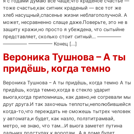
я с годами думаю все чаще,что краденое счастье —
тоже счастье,как ситник краденый — все тот же
хлеб насущный,спасенье жизни неблагополучной. А
может, несравненно слаще даже.Поверьте, это не в
защиту кражи,но просто я убеждена, что сытыйне
представляет, сколько стоит ситный… —————
————— ————— Конец […]
Вероника Тушнова – А ты
придёшь, когда темно
Вероника Тушнова – А ты придёшь, когда темно А ты
придёшь, когда темно,когда в стекло ударит
вьюга,когда припомнишь, как давно,не согревали мы
друг друга.И так захочешь теплоты,неполюбившейся
когда-то,что переждать не сможешь тытрех человек
у автомата,и будет, как назло, ползтитрамвай,
метро, не знаю, что там…И вьюга заметет путина
дальних подступах к воротам…А в доме будет