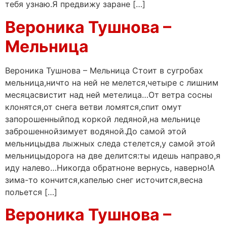
тебя узнаю.Я предвижу заране […]
Вероника Тушнова –
Мельница
Вероника Тушнова – Мельница Стоит в сугробах
мельница,ничто на ней не мелется,четыре с лишним
месяцасвистит над ней метелица…От ветра сосны
клонятся,от снега ветви ломятся,спит омут
запорошенныйпод коркой ледяной,на мельнице
заброшеннойзимует водяной.До самой этой
мельницыдва лыжных следа стелется,у самой этой
мельницыдорога на две делится:ты идешь направо,я
иду налево…Никогда обратноне вернусь, наверно!А
зима-то кончится,капелью снег источится,весна
польется […]
Вероника Тушнова –