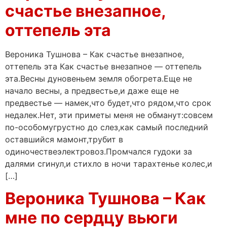
счастье внезапное,
оттепель эта
Вероника Тушнова – Как счастье внезапное,
оттепель эта Как счастье внезапное — оттепель
эта.Весны дуновеньем земля обогрета.Еще не
начало весны, а предвестье,и даже еще не
предвестье — намек,что будет,что рядом,что срок
недалек.Нет, эти приметы меня не обманут:совсем
по-особомугрустно до слез,как самый последний
оставшийся мамонт,трубит в
одиночествеэлектровоз.Промчался гудоки за
далями сгинул,и стихло в ночи тарахтенье колес,и
[…]
Вероника Тушнова – Как
мне по сердцу вьюги