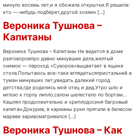
минуло восемь лет,и я обожала открытки.Я решила:
кто — нибудь подберет,другой хозяин […]
Вероника Тушнова –
Капитаны
Вероника Тушнова – Капитаны Не ведется в доме
разговоровпро давно минувшие дела,желтый
снимок — пароход «Суворов»выцветает в ящике
стола.Попытаюсь все-таки вглядетьсяпристальней в
туман минувших лет,увидать далекий город
детства,где родились мой отец и дед.Утро шло и
мглою к горлу липло,салом шелестело по бортам…
Кашлял продолжительно и хриплодосиня багровый
капитан.Докурив, в карманы руки прятали в белесом
мареве заривсматривался […]
Вероника Тушнова – Как