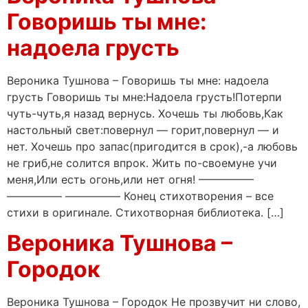
Говоришь ты мне:
надоела грусть
Вероника Тушнова – Говоришь ты мне: надоела
грусть Говоришь ты мне:Надоела грусть!Потерпи
чуть-чуть,я назад вернусь. Хочешь ты любовь,Как
настольный свет:повернул — горит,повернул — и
нет. Хочешь про запас(пригодится в срок),-а любовь
не гриб,не солится впрок. Жить по-своемуне учи
меня,Или есть огонь,или нет огня! —————
————— ————— Конец стихотворения – все
стихи в оригинале. Стихотворная библиотека. […]
Вероника Тушнова –
Городок
Вероника Тушнова – Городок Не прозвучит ни слово,