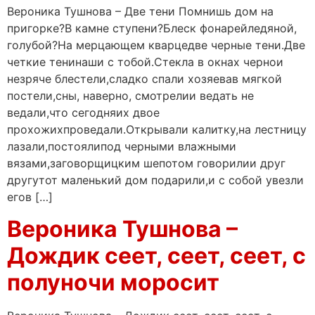
Вероника Тушнова – Две тени Помнишь дом на
пригорке?В камне ступени?Блеск фонарейледяной,
голубой?На мерцающем кварцедве черные тени.Две
четкие тенинаши с тобой.Стекла в окнах чернои
незряче блестели,сладко спали хозяевав мягкой
постели,сны, наверно, смотрелии ведать не
ведали,что сегодняих двое
прохожихпроведали.Открывали калитку,на лестницу
лазали,постоялипод черными влажными
вязами,заговорщицким шепотом говорилии друг
другутот маленький дом подарили,и с собой увезли
егов […]
Вероника Тушнова –
Дождик сеет, сеет, сеет, с
полуночи моросит