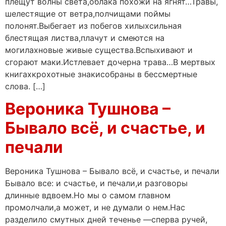
плещут волны света,облака похожи на ягнят…Травы,
шелестящие от ветра,полчищами поймы
полонят.Выбегает из побегов хилыхсильная
блестящая листва,плачут и смеются на
могилахновые живые существа.Вспыхивают и
сгорают маки.Истлевает дочерна трава…В мертвых
книгахкрохотные знакисобраны в бессмертные
слова. […]
Вероника Тушнова –
Бывало всё, и счастье, и
печали
Вероника Тушнова – Бывало всё, и счастье, и печали
Бывало все: и счастье, и печали,и разговоры
длинные вдвоем.Но мы о самом главном
промолчали,а может, и не думали о нем.Нас
разделило смутных дней теченье —сперва ручей,