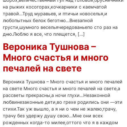
шорох,величественный гул над головой,брусничники
на рыжих косогорах,кочкарники с каемчатой
травой…Труд муравьев, и птичьи новоселья,и
любопытных белок беготню…Внезапной
грусти,шумного весельячередованьепо сто раз на
дню.Люблю я все, что плещется, […]
Вероника Тушнова –
Много счастья и много
печалей на свете
Вероника Тушнова – Много счастья и много печалей
на свете Много счастья и много печалей на свете,а
рассветы прекрасны,а ночи глухи…Незаконной
любвинезаконные дети,во грехе родились они —эти
стихи.Так уж вышло, а я ни о чем не жалею,трачу,
трачу без удержу душу свою…Мне они всех
рожденных когда-то милее,оттого что я в каждом