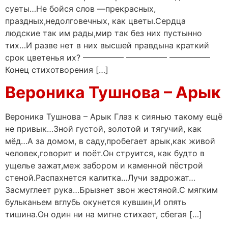
суеты…Не бойся слов —прекрасных,
праздных,недолговечных, как цветы.Сердца
людские так им рады,мир так без них пустынно
тих…И разве нет в них высшей правдына краткий
срок цветенья их? ————— ————— —————
Конец стихотворения […]
Вероника Тушнова – Арык
Вероника Тушнова – Арык Глаз к сиянью такому ещё
не привык…Зной густой, золотой и тягучий, как
мёд…А за домом, в саду,пробегает арык,как живой
человек,говорит и поёт.Он струится, как будто в
ущелье зажат,меж забором и каменной пёстрой
стеной.Распахнется калитка…Лучи задрожат…
Засмуглеет рука…Брызнет звон жестяной.С мягким
бульканьем вглубь окунется кувшин,И опять
тишина.Он один ни на мигне стихает, сбегая […]