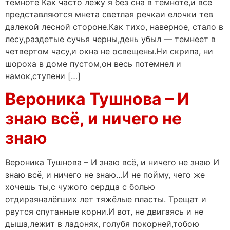
темноте Как часто лежу я без сна в темноте,и всё
представляются мнета светлая речкаи елочки тев
далекой лесной стороне.Как тихо, наверное, стало в
лесу,раздетые сучья черны,день убыл — темнеет в
четвертом часу,и окна не освещены.Ни скрипа, ни
шороха в доме пустом,он весь потемнел и
намок,ступени […]
Вероника Тушнова – И
знаю всё, и ничего не
знаю
Вероника Тушнова – И знаю всё, и ничего не знаю И
знаю всё, и ничего не знаю…И не пойму, чего же
хочешь ты,с чужого сердца с болью
отдираяналёгших лет тяжёлые пласты. Трещат и
рвутся спутанные корни.И вот, не двигаясь и не
дыша,лежит в ладонях, голубя покорней,тобою