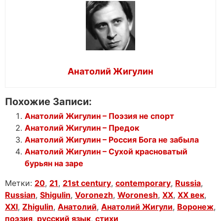
Анатолий Жигулин
Похожие Записи:
Анатолий Жигулин – Поэзия не спорт
Анатолий Жигулин – Предок
Анатолий Жигулин – Россия Бога не забыла
Анатолий Жигулин – Сухой красноватый
бурьян на заре
Метки:
20
,
21
,
21st century
,
contemporary
,
Russia
,
Russian
,
Shigulin
,
Voronezh
,
Woronesh
,
XX
,
XX век
,
XXI
,
Zhigulin
,
Анатолий
,
Анатолий Жигули
,
Воронеж
,
поэзия
,
русский язык
,
стихи