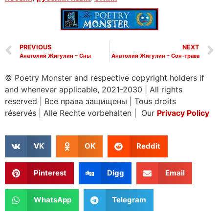
PREVIOUS
NEXT
Анатолий Жигулин – Сны
Анатолий Жигулин – Сон-трава
© Poetry Monster and respective copyright holders if
and whenever applicable, 2021-2030
|
All rights
reserved
|
Все права защищены
|
Tous droits
réservés
|
Alle Rechte vorbehalten | Our
Privacy Policy
VK
OK
Reddit
Pinterest
Digg
Email
WhatsApp
Telegram