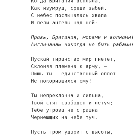
Когда Британия всплыла,

Как изумруд, среди зыбей,

С небес послышалась хвала

И пели ангелы над ней:

Правь, Британия, морями и волнами!

Англичанам никогда не быть рабами!
Пускай тиранство мир гнетет,

Склоняя племена к ярму, —

Лишь ты — единственный оплот

Не покорившихся ему!

Ты непреклонна и сильна,

Твой стяг свободен и летуч;

Тебе угроза не страшна

Чернеющих на небе туч.

Пусть гром ударит с высоты,
