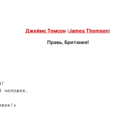
Джеймс Томсон
(
James Thomson
)
Правь, Британия!
  

 и вовек!»