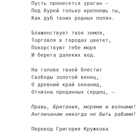
Пусть пронесется ураган —

Под бурей только крепнешь ты,

Как дуб твоих родных полян.

Блаженствует твоя земля,

Торговля в городах цветет,

Покорствуют тебе моря

И берега далеких вод.

На голове твоей блестит

Свободы золотой венец,

О древний край океанид,

Отчизна преданных сердец, —

Правь, Британия, морями и волнами!

Англичанам никогда не быть рабами!
Перевод Григория Кружкова