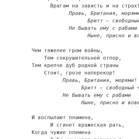
      Врагам на зависть и на страх!  

Правь, Британия, морями!
                  Бритт – свободный человек.      

            Не бывать ему с рабами 

                  Ныне, присно
Чем тяжелее гром войны, 

    Тем сокрушительней отпор, 

Тем крепче дуб родной страны  

    Стоит, грозе наперекор!  

Правь, Британия, морями!  
                Бритт – свободный человек.      

          Не бывать ему с рабами 

                Ныне, присно и в
И воспылают пламена, 

      И сгинет вражеская рать, 

Когда чужие племена 
