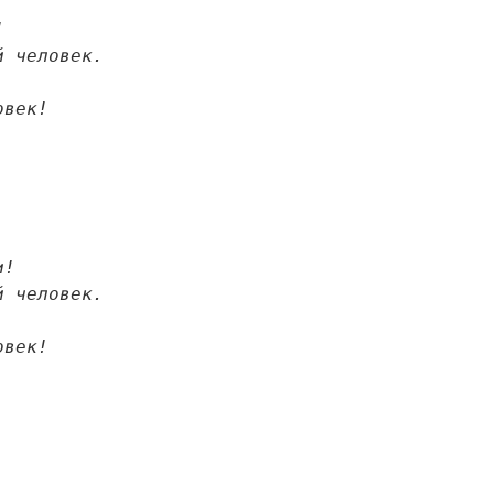
 

 и вовек!
  

 и вовек!