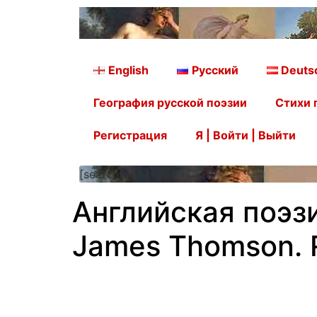
English
Русский
Deuts
География русской поэзии
Стихи 
Регистрация
Я | Войти | Выйти
[searchform]
Английская поэзи
James Thomson. R