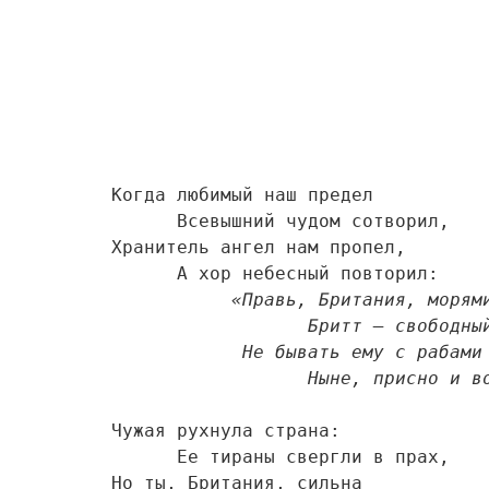
Когда любимый наш предел 

      Всевышний чудом сотворил,  

Хранитель ангел нам пропел, 

      А хор небесный повторил: 

«Правь, Британия, морями!
                  Бритт – свободный человек.      

            Не бывать ему с рабами 

                  Ныне, присно
Чужая рухнула страна: 

      Ее тираны свергли в прах, 

Но ты, Британия, сильна 
