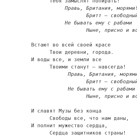
      Тебя замыслят попирать! 

Правь, Британия, морями! 
                  Бритт – свободный человек.      

           Не бывать ему с рабами 

                  Ныне, присно
Встают во всей своей красе 

      Твои деревни, города. 

И воды все, и земли все 

      Твоими станут – навсегда!  

Правь, Британия, морями!
                  Бритт – свободный человек.      

            Не бывать ему с рабами 

                  Ныне, присно
И славят Музы без конца 

      Свободы все, что нам даны, 

И полнит мужество сердца, 

      Сердца защитников страны!  
