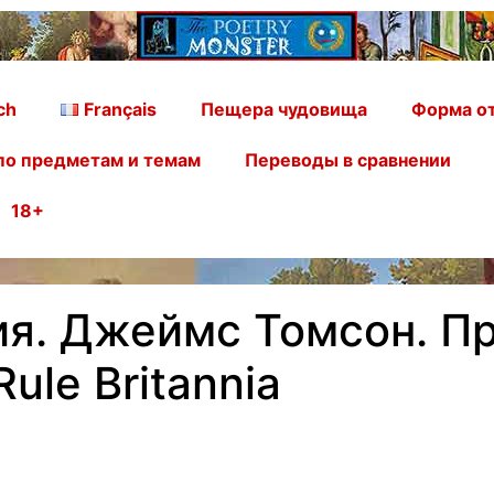
ch
Français
Пещера чудовища
Форма от
по предметам и темам
Переводы в сравнении
18+
я. Джеймс Томсон. Пр
ule Britannia