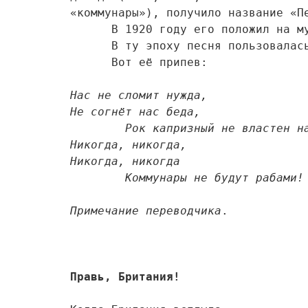
«коммунары»), получило название «Пес
      В 1920 году его положил на музыку Александр Митюшин (1888-1960).

      В ту эпоху песня пользовалась огромной популярностью.

      Вот её припев:

Нас не сломит нужда, 

Не согнёт нас беда, 

	Рок капризный не властен над нами, – 

Никогда, никогда, 

Никогда, никогда 

	Коммунары не будут рабами!
Примечание переводчика
.

Правь, Британия!