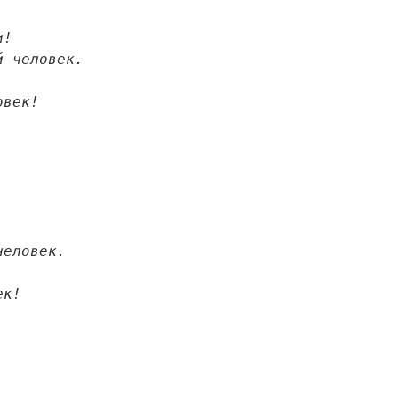
  

 и вовек!


овек!