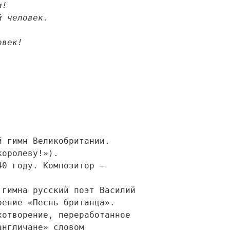
  

 и вовек!
ение «Песнь британца». 

нгличане» словом 
