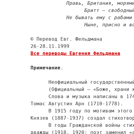
Правь, Британия, морями!
                  Бритт – свободный человек.      

            Не бывать ему с рабами 

                  Ныне, присно
© Перевод Евг. Фельдмана

Все переводы Евгения Фельдмана
Примечание
.

      Неофициальный государственный гимн Великобритании. 

      (Официальный – «Боже, храни королеву!»). 

      Слова и музыка написаны в 1740 году. Композитор – 

Томас Августин Арн (1710-1778). 

      В 1915 году по мотивам этого гимна русский поэт Василий 

Князев (1887-1937) создал стихотвор
      В годы Гражданской войны стихотворение, переработанное 

дважды (1918, 1920; поэт заменил «а