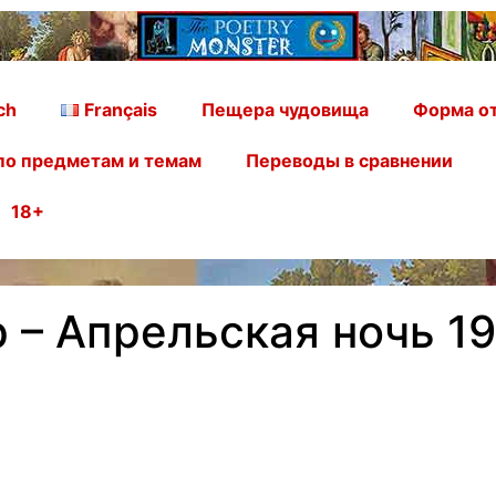
ch
Français
Пещера чудовища
Форма от
по предметам и темам
Переводы в сравнении
18+
 – Апрельская ночь 19