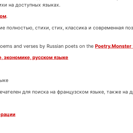
ихи на доступных языках.
ком
.
е полностью, стихи, стих, классика и современная поэ
 poems and verses by Russian poets on the
Poetry.Monster 
, экономике, русском языке
зыке
ечателен для поиска на французском языке, также на 
ерации