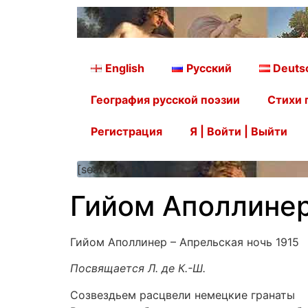
English
Русский
Deuts
География русской поэзии
Стихи 
Регистрация
Я | Войти | Выйти
[searchform]
Гийом Аполлинер
Гийом Аполлинер – Апрельская ночь 1915
Посвящается Л. де К.-Ш.
Созвездьем расцвели немецкие гранаты