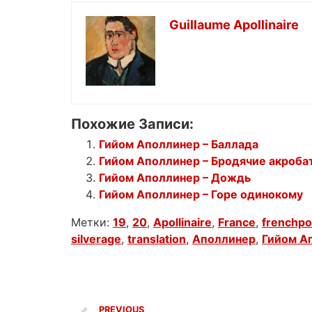
Guillaume Apollinaire
Похожие Записи:
Гийом Аполлинер – Баллада
Гийом Аполлинер – Бродячие акроба
Гийом Аполлинер – Дождь
Гийом Аполлинер – Горе одинокому
Метки:
19
,
20
,
Apollinaire
,
France
,
frenchpo
silverage
,
translation
,
Аполлинер
,
Гийом А
PREVIOUS