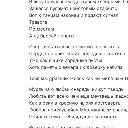
В лесу волшебном где живем теперь мы б
Зашелся пулемет неистовым стаккато
Вот к танцам наконец и подают сигнал
Тревога
По местам
А ну бросай лопаты
Свергаясь тысячью осколков с высоты
Сердца с орбит своих сошедшие светила
Уже как ящики зарядные пусты
Хоть память с вечера их доверху набила
Тебя мы дразним жизнь как ни мила нам т
Мурлыча о любви снаряды нижут твердь
Любить вот все о чем еще мечтаешь жадн
Как в реку в красную ныряя круговерть
Любовь прислушайся Мурлыканьем снаря
Приветствуют тебя идущие на смерть
Весна распутица копилка ночь атака