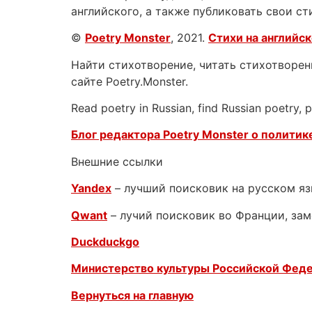
английского, а также публиковать свои ст
©
Poetry Monster
, 2021.
Стихи на английс
Найти стихотворение, читать стихотворени
сайте Poetry.Monster.
Read poetry in Russian, find Russian poetry,
Блог редактора Poetry Monster о
политике
Внешние ссылки
Yandex
– лучший поисковик на русском я
Qwant
– лучий поисковик во Франции, зам
Duckduckgo
Министерство культуры Российской Фед
Вернуться на главную