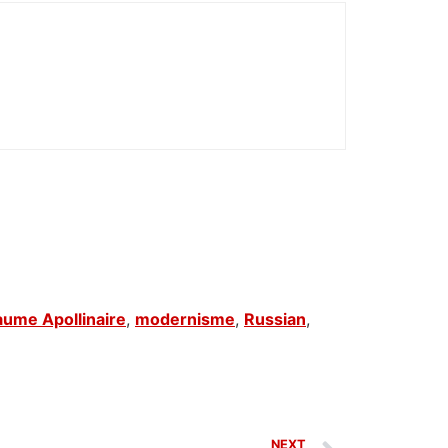
aume Apollinaire
,
modernisme
,
Russian
,
NEXT