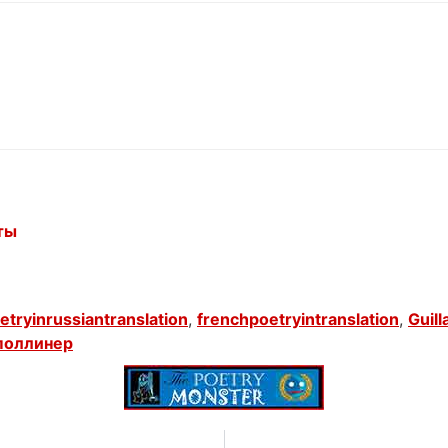
ты
etryinrussiantranslation
,
frenchpoetryintranslation
,
Guill
поллинер