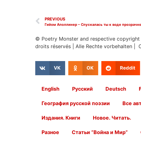
PREVIOUS
Гийом Аполлинер – Спускалась ты к воде прозрачн
© Poetry Monster and respective copyright
droits réservés
|
Alle Rechte vorbehalten | 
VK
OK
Reddit
English
Русский
Deutsch
География русской поэзии
Все ав
Издания. Книги
Новое. Читать.
Разное
Статьи “Война и Мир”