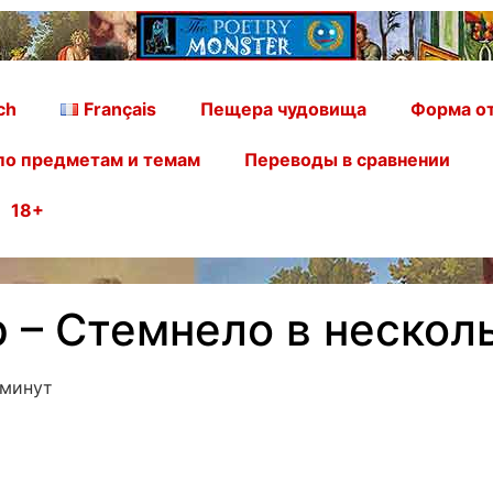
ch
Français
Пещера чудовища
Форма от
по предметам и темам
Переводы в сравнении
18+
 – Стемнело в нескол
 минут