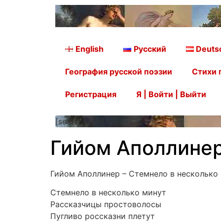
English
Русский
Deuts
География русской поэзии
Стихи 
Регистрация
Я | Войти | Выйти
[searchform]
Гийом Аполлинер
Гийом Аполлинер – Стемнело в несколько
Стемнело в несколько минут
Рассказчицы простоволосы
Пугливо россказни плетут