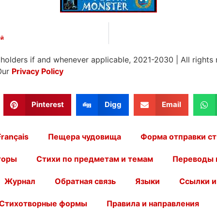
ой
 holders if and whenever applicable, 2021-2030
|
All rights
Our
Privacy Policy
Pinterest
Digg
Email
Français
Пещера чудовища
Форма отправки ст
торы
Стихи по предметам и темам
Переводы 
Журнал
Обратная связь
Языки
Ссылки и
Стихотворные формы
Правила и направления