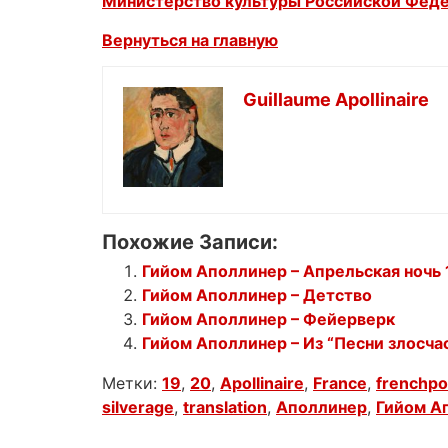
Министерство культуры Российской Фед
Вернуться на главную
Guillaume Apollinaire
Похожие Записи:
Гийом Аполлинер – Апрельская ночь 
Гийом Аполлинер – Детство
Гийом Аполлинер – Фейерверк
Гийом Аполлинер – Из “Песни злосча
Метки:
19
,
20
,
Apollinaire
,
France
,
frenchpo
silverage
,
translation
,
Аполлинер
,
Гийом А