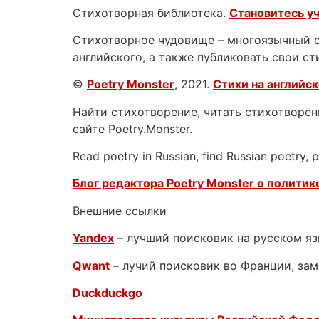
Стихотворная библиотека.
Становитесь у
Стихотворное чудовище – многоязычный са
английского, а также публиковать свои ст
©
Poetry Monster
, 2021.
Стихи на английс
Найти стихотворение, читать стихотворени
сайте Poetry.Monster.
Read poetry in Russian, find Russian poetry,
Блог редактора Poetry Monster о
политике
Внешние ссылки
Yandex
– лучший поисковик на русском я
Qwant
– лучий поисковик во Франции, зам
Duckduckgo