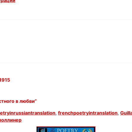
ерации
1915
стного в любви”
etryinrussiantranslation
,
frenchpoetryintranslation
,
Guill
поллинер