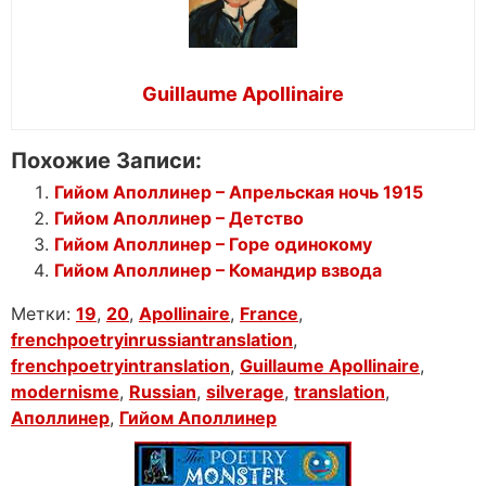
Guillaume Apollinaire
Похожие Записи:
Гийом Аполлинер – Апрельская ночь 1915
Гийом Аполлинер – Детство
Гийом Аполлинер – Горе одинокому
Гийом Аполлинер – Командир взвода
Метки:
19
,
20
,
Apollinaire
,
France
,
frenchpoetryinrussiantranslation
,
frenchpoetryintranslation
,
Guillaume Apollinaire
,
modernisme
,
Russian
,
silverage
,
translation
,
Аполлинер
,
Гийом Аполлинер