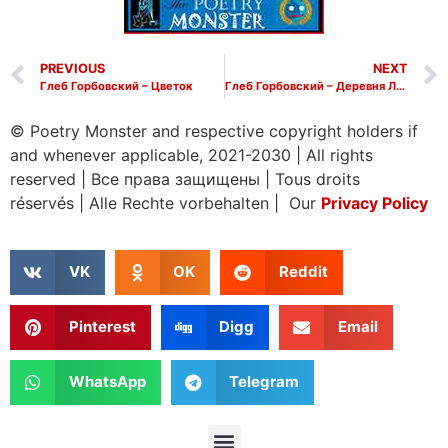
PREVIOUS
NEXT
Глеб Горбовский – Цветок
Глеб Горбовский – Деревня Лютые Болота
© Poetry Monster and respective copyright holders if
and whenever applicable, 2021-2030
|
All rights
reserved
|
Все права защищены
|
Tous droits
réservés
|
Alle Rechte vorbehalten | Our
Privacy Policy
VK
OK
Reddit
Pinterest
Digg
Email
WhatsApp
Telegram