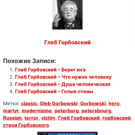
Глеб Горбовский
Похожие Записи:
Глеб Горбовский – Берег юга
Глеб Горбовский – Что нужно человеку
Глеб Горбовский – Душа человеческая
Глеб Горбовский – Голые стены
Метки:
classic
,
Gleb Gorbowski
,
Gorbowski
,
hero
,
martyr
,
modernisme
,
peterburg
,
petersbourg
,
Russian
,
terror
,
victim
,
Глеб Горбовский
,
горбовский
,
стихи Горбовского