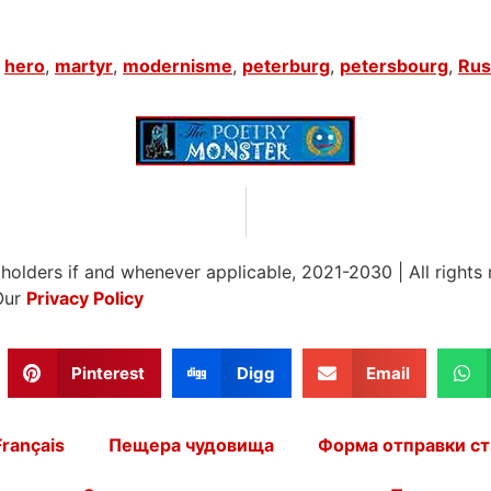
,
hero
,
martyr
,
modernisme
,
peterburg
,
petersbourg
,
Rus
 holders if and whenever applicable, 2021-2030
|
All rights
Our
Privacy Policy
Pinterest
Digg
Email
Français
Пещера чудовища
Форма отправки ст