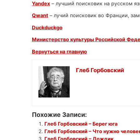
Yandex
– лучший поисковик на русском я
Qwant
– лучий поисковик во Франции, зам
Duckduckgo
Министерство культуры Российской Фед
Вернуться на главную
Глеб Горбовский
Похожие Записи:
Глеб Горбовский – Берег юга
Глеб Горбовский – Что нужно челове
Глеб Горбовский – Дождик