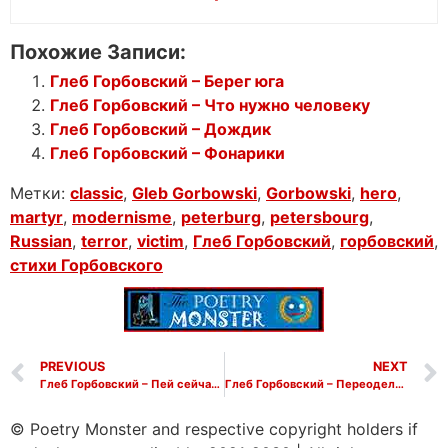
Похожие Записи:
Глеб Горбовский – Берег юга
Глеб Горбовский – Что нужно человеку
Глеб Горбовский – Дождик
Глеб Горбовский – Фонарики
Метки:
classic
,
Gleb Gorbowski
,
Gorbowski
,
hero
,
martyr
,
modernisme
,
peterburg
,
petersbourg
,
Russian
,
terror
,
victim
,
Глеб Горбовский
,
горбовский
,
стихи Горбовского
PREVIOUS
NEXT
Глеб Горбовский – Пей сейчас густую мудрость книг
Глеб Горбовский – Переодела ясная погода
© Poetry Monster and respective copyright holders if