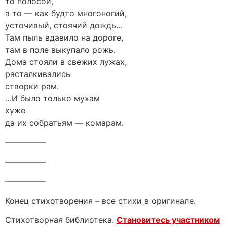
то полосой,
а то — как будто многоногий,
усточивый, стоячий дождь…
Там пыль вдавило на дороге,
там в поле выкупало рожь.
Дома стояли в свежих лужах,
расталкивались
створки рам.
…И было только мухам
хуже
да их собратьям — комарам.
—————
—————
—————
Конец стихотворения – все стихи в оригинале.
Стихотворная библиотека.
Становитесь участником