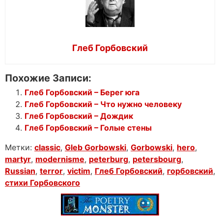
Глеб Горбовский
Похожие Записи:
Глеб Горбовский – Берег юга
Глеб Горбовский – Что нужно человеку
Глеб Горбовский – Дождик
Глеб Горбовский – Голые стены
Метки:
classic
,
Gleb Gorbowski
,
Gorbowski
,
hero
,
martyr
,
modernisme
,
peterburg
,
petersbourg
,
Russian
,
terror
,
victim
,
Глеб Горбовский
,
горбовский
,
стихи Горбовского