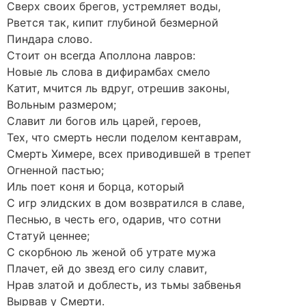
Сверх своих брегов, устремляет воды,
Рвется так, кипит глубиной безмерной
Пиндара слово.
Стоит он всегда Аполлона лавров:
Новые ль слова в дифирамбах смело
Катит, мчится ль вдруг, отрешив законы,
Вольным размером;
Славит ли богов иль царей, героев,
Тех, что смерть несли поделом кентаврам,
Смерть Химере, всех приводившей в трепет
Огненной пастью;
Иль поет коня и борца, который
С игр элидских в дом возвратился в славе,
Песнью, в честь его, одарив, что сотни
Статуй ценнее;
С скорбною ль женой об утрате мужа
Плачет, ей до звезд его силу славит,
Нрав златой и доблесть, из тьмы забвенья
Вырвав у Смерти.