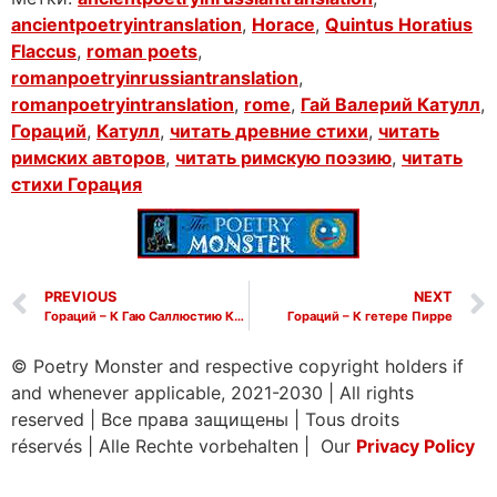
ancientpoetryintranslation
,
Horace
,
Quintus Horatius
Flaccus
,
roman poets
,
romanpoetryinrussiantranslation
,
romanpoetryintranslation
,
rome
,
Гай Валерий Катулл
,
Гораций
,
Катулл
,
читать древние стихи
,
читать
римских авторов
,
читать римскую поэзию
,
читать
стихи Горация
PREVIOUS
NEXT
Гораций – К Гаю Саллюстию Крипсу
Гораций – К гетере Пирре
© Poetry Monster and respective copyright holders if
and whenever applicable, 2021-2030
|
All rights
reserved
|
Все права защищены
|
Tous droits
réservés
|
Alle Rechte vorbehalten | Our
Privacy Policy