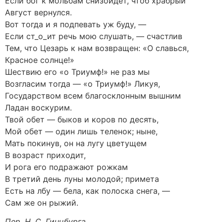
Если бог к мольбам снизойдет, чтоб храбрый
Август вернулся.
Вот тогда и я подпевать уж буду, —
Если ст_о_ит речь мою слушать, — счастлив
Тем, что Цезарь к нам возвращен: «О славься,
Красное солнце!»
Шествию его «о Триумф!» не раз мы
Возгласим тогда — «о Триумф!» Ликуя,
Государством всем благосклонным вышним
Ладан воскурим.
Твой обет — быков и коров по десять,
Мой обет — один лишь теленок; ныне,
Мать покинув, он на лугу цветущем
В возраст приходит,
И рога его подражают рожкам
В третий день луны молодой; примета
Есть на лбу — бела, как полоска снега, —
Сам же он рыжий.
Пер. Н. С. Гинцбурга