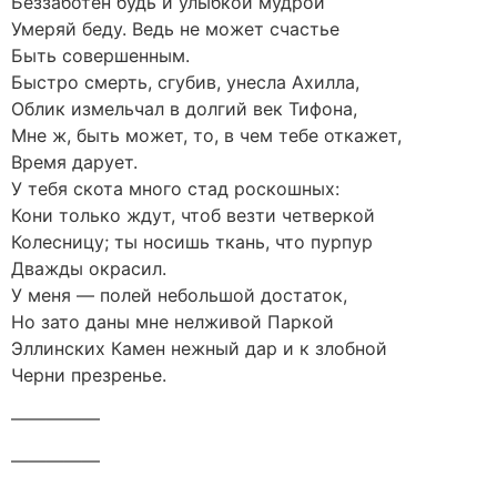
Беззаботен будь и улыбкой мудрой
Умеряй беду. Ведь не может счастье
Быть совершенным.
Быстро смерть, сгубив, унесла Ахилла,
Облик измельчал в долгий век Тифона,
Мне ж, быть может, то, в чем тебе откажет,
Время дарует.
У тебя скота много стад роскошных:
Кони только ждут, чтоб везти четверкой
Колесницу; ты носишь ткань, что пурпур
Дважды окрасил.
У меня — полей небольшой достаток,
Но зато даны мне нелживой Паркой
Эллинских Камен нежный дар и к злобной
Черни презренье.
—————
—————