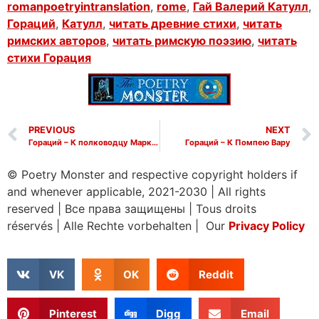
romanpoetryintranslation
,
rome
,
Гай Валерий Катулл
,
Гораций
,
Катулл
,
читать древние стихи
,
читать
римских авторов
,
читать римскую поэзию
,
читать
стихи Горация
PREVIOUS
NEXT
Гораций – К полководцу Марку Рипсанию Агриппе
Гораций – К Помпею Вару
© Poetry Monster and respective copyright holders if
and whenever applicable, 2021-2030
|
All rights
reserved
|
Все права защищены
|
Tous droits
réservés
|
Alle Rechte vorbehalten | Our
Privacy Policy
VK
OK
Reddit
Pinterest
Digg
Email