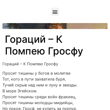
[searchform]
Гораций – К
Помпею Гросфу
Гораций – К Помпею Гросфу
Просит тишины у богов в молитве
Тот, кого в пути захватила буря,
Тучей скрыв над ним и луну и звезды.
В море Эгейском.
Просит тишины среди войн фракиец,
Просят тишины молодцы-мидийцы,
Но покоя, Гросф, не купить за пурпур,