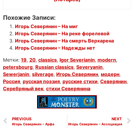
Похожие Записи:
Игорь Северянин – На миг
Игорь Северянин – На реке форелевой
Игорь Северянин – На смерть Верхарена
Игорь Северянин – Надежды нет
Метки:
19
,
20
,
classics
,
Igor Severianin
,
modern
,
petersbourg
,
Russian classics
,
Severyanin
,
Sewerjanin
,
silverage
,
Игорь Северянин
,
модерн
,
Россия
,
русская поэзия
,
русские стихи
,
Северянин
,
Серебряный век
,
стихи Северянина
PREVIOUS
NEXT
Игорь Северянин – Арфа
Игорь Северянин – Ассоциация