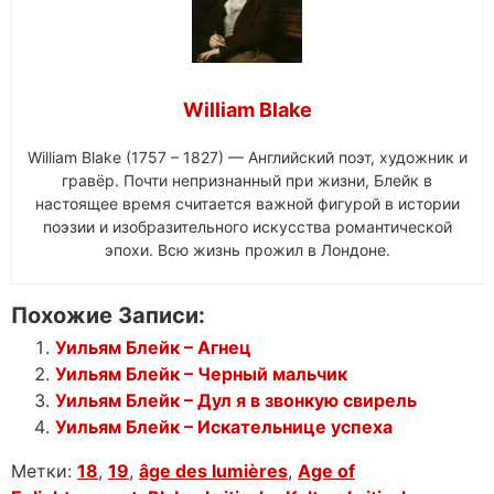
William Blake
William Blake (1757 – 1827) — Английский поэт, художник и
гравёр. Почти непризнанный при жизни, Блейк в
настоящее время считается важной фигурой в истории
поэзии и изобразительного искусства романтической
эпохи. Всю жизнь прожил в Лондоне.
Похожие Записи:
Уильям Блейк – Агнец
Уильям Блейк – Черный мальчик
Уильям Блейк – Дул я в звонкую свирель
Уильям Блейк – Искательнице успеха
Метки:
18
,
19
,
âge des lumières
,
Age of