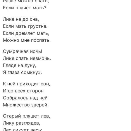
Разве можно спать,
Если плачет мать?
Лике не до сна,
Если мать грустна.
Если дремлет мать,
Можно мне поспать.
Сумрачная ночь!
Лике спать невмочь.
Глядя на луну,
Я глаза сомкну».
К ней приходит сон,
И со всех сторон
Собралось над ней
Множество зверей.
Старый пляшет лев,
Лику разглядев,
Лес ликует весь: