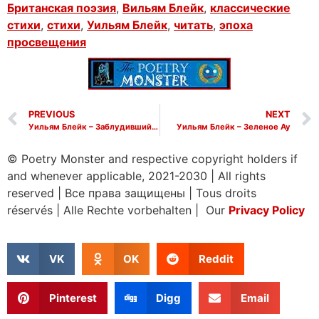
Британская поэзия
,
Вильям Блейк
,
классические
стихи
,
стихи
,
Уильям Блейк
,
читать
,
эпоха
просвещения
PREVIOUS
NEXT
Уильям Блейк – Заблудившийся мальчик
Уильям Блейк – Зеленое Ау
© Poetry Monster and respective copyright holders if
and whenever applicable, 2021-2030
|
All rights
reserved
|
Все права защищены
|
Tous droits
réservés
|
Alle Rechte vorbehalten | Our
Privacy Policy
VK
OK
Reddit
Pinterest
Digg
Email