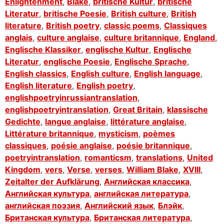
Enlightenment
,
Blake
,
britische Kultur
,
britische
Literatur
,
britische Poesie
,
British culture
,
British
literature
,
British poetry
,
classic poems
,
Classiques
anglais
,
culture anglaise
,
culture britannique
,
England
,
Englische Klassiker
,
englische Kultur
,
Englische
Literatur
,
englische Poesie
,
Englische Sprache
,
English classics
,
English culture
,
English language
,
English literature
,
English poetry
,
englishpoetryinrussiantranslation
,
englishpoetryintranslation
,
Great Britain
,
klassische
Gedichte
,
langue anglaise
,
littérature anglaise
,
Littérature britannique
,
mysticism
,
poèmes
classiques
,
poésie anglaise
,
poésie britannique
,
poetryintranslation
,
romanticsm
,
translations
,
United
Kingdom
,
vers
,
Verse
,
verses
,
William Blake
,
XVIII
,
Zeitalter der Aufklärung
,
Английская классика
,
Английская культура
,
английская литература
,
английская поэзия
,
Английский язык
,
Блэйк
,
Британская культура
,
Британская литература
,