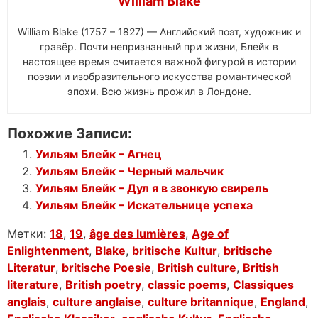
William Blake
William Blake (1757 – 1827) — Английский поэт, художник и
гравёр. Почти непризнанный при жизни, Блейк в
настоящее время считается важной фигурой в истории
поэзии и изобразительного искусства романтической
эпохи. Всю жизнь прожил в Лондоне.
Похожие Записи:
Уильям Блейк – Агнец
Уильям Блейк – Черный мальчик
Уильям Блейк – Дул я в звонкую свирель
Уильям Блейк – Искательнице успеха
Метки:
18
,
19
,
âge des lumières
,
Age of
Enlightenment
,
Blake
,
britische Kultur
,
britische
Literatur
,
britische Poesie
,
British culture
,
British
literature
,
British poetry
,
classic poems
,
Classiques
anglais
,
culture anglaise
,
culture britannique
,
England
,