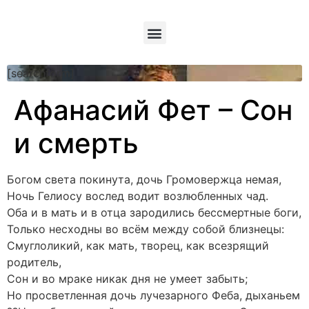
[searchform]
Афанасий Фет – Сон
и смерть
Богом света покинута, дочь Громовержца немая,
Ночь Гелиосу вослед водит возлюбленных чад.
Оба и в мать и в отца зародились бессмертные боги,
Только несходны во всём между собой близнецы:
Смуглоликий, как мать, творец, как всезрящий
родитель,
Сон и во мраке никак дня не умеет забыть;
Но просветленная дочь лучезарного Феба, дыханьем