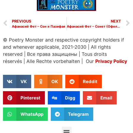
PREVIOUS
NEXT
Афанасий Фет – Сон и Пазифая
Афанасий Фет – Сонет (Офелии) (С тех пор, как бог в тебе осуществил)
© Poetry Monster and respective copyright holders if
and whenever applicable, 2021-2030
|
All rights
reserved
|
Все права защищены
|
Tous droits
réservés
|
Alle Rechte vorbehalten | Our
Privacy Policy
VK
OK
Reddit
Pinterest
Digg
Email
WhatsApp
Telegram