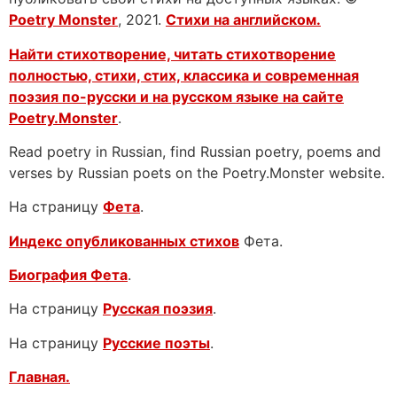
Poetry Monster
, 2021.
Стихи на английском.
Найти стихотворение, читать стихотворение
полностью, стихи, стих, классика и современная
поэзия по-русски и на русском языке на сайте
Poetry.Monster
.
Read poetry in Russian, find Russian poetry, poems and
verses by Russian poets on the Poetry.Monster website.
На страницу
Фета
.
Индекс опубликованных стихов
Фета.
Биография Фета
.
На страницу
Русская поэзия
.
На страницу
Русские поэты
.
Главная.