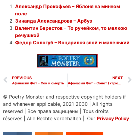
Александр Прокофьев – Яблоня на минном
поле
Зинаида Александрова – Арбуз
Валентин Берестов – То ручейком, то мелкою
речушкой
Федор Сологуб – Воцарился злой и маленький
PREVIOUS
NEXT
Афанасий Фет – Сон и смерть
Афанасий Фет – Сонет (Угрюм и празден часто я брожу)
© Poetry Monster and respective copyright holders if
and whenever applicable, 2021-2030
|
All rights
reserved
|
Все права защищены
|
Tous droits
réservés
|
Alle Rechte vorbehalten | Our
Privacy Policy