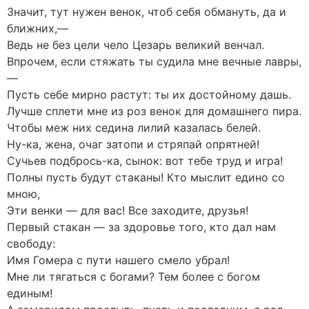
Значит, тут нужен венок, чтоб себя обмануть, да и
ближних,—
Ведь не без цели чело Цезарь великий венчал.
Впрочем, если стяжать ты судила мне вечные лавры,
—
Пусть себе мирно растут: ты их достойному дашь.
Лучше сплети мне из роз венок для домашнего пира.
Чтобы меж них седина лилий казалась белей.
Ну-ка, жена, очаг затопи и стряпай опрятней!
Сучьев подбрось-ка, сынок: вот тебе труд и игра!
Полны пусть будут стаканы! Кто мыслит едино со
мною,
Эти венки — для вас! Все заходите, друзья!
Первый стакан — за здоровье того, кто дал нам
свободу:
Имя Гомера с пути нашего смело убрал!
Мне ли тягаться с богами? Тем более с богом
единым!