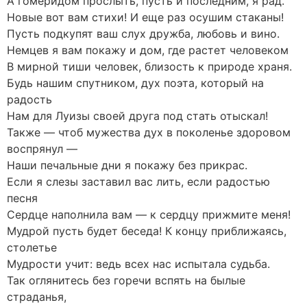
А гомеридом прослыть, пусть и последним, я рад.
Новые вот вам стихи! И еще раз осушим стаканы!
Пусть подкупят ваш слух дружба, любовь и вино.
Немцев я вам покажу и дом, где растет человеком
В мирной тиши человек, близость к природе храня.
Будь нашим спутником, дух поэта, который на
радость
Нам для Луизы своей друга под стать отыскал!
Также — чтоб мужества дух в поколенье здоровом
воспрянул —
Наши печальные дни я покажу без прикрас.
Если я слезы заставил вас лить, если радостью
песня
Сердце наполнила вам — к сердцу прижмите меня!
Мудрой пусть будет беседа! К концу приближаясь,
столетье
Мудрости учит: ведь всех нас испытала судьба.
Так оглянитесь без горечи вспять на былые
страданья,