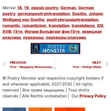
Метки:
18
,
19
,
classic poetry
,
German
,
German
poetry
,
germanpoetryintranslation
,
Goethe
,
Johann
Wolfgang von Goethe
,
poetryinrussiantranslation
,
romantic
,
romanticism
,
translation
,
translations
,
XIX
,
XVIII
,
Гёте
,
Иоганн Вольфганг фон Гёте
,
немецкая
классика
,
переводы
,
переводы классики
PREVIOUS
NEXT
Гёте – Фридриху Вильгельму Готтеру
Гёте – Ginkgo biloba
© Poetry Monster and respective copyright holders if
and whenever applicable, 2021-2030
|
All rights
reserved
|
Все права защищены
|
Tous droits
réservés
|
Alle Rechte vorbehalten | Our
Privacy Policy