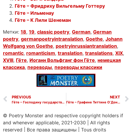
Гёте – Фридриху Вильгельму Готтеру
Гёте – Ильменау
Гёте – К Лили Шенеман
Метки:
18
,
19
,
classic poetry
,
German
,
German
poetry
,
germanpoetryintranslation
,
Goethe
,
Johann
Wolfgang von Goethe
,
poetryinrussiantranslation
,
romantic
,
romanticism
,
translation
,
translations
,
XIX
,
XVIII
,
Гёте
,
Иоганн Вольфганг фон Гёте
,
немецкая
классика
,
переводы
,
переводы классики
PREVIOUS
NEXT
Гёте – Господину государственному министру фон Фойгту
Гёте – Графине Титтине О’Доннел
© Poetry Monster and respective copyright holders if
and whenever applicable, 2021-2030
|
All rights
reserved
|
Все права защищены
|
Tous droits