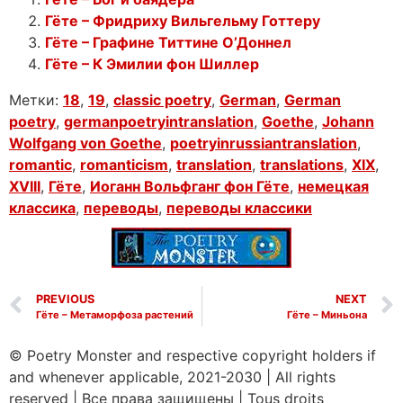
Гёте – Фридриху Вильгельму Готтеру
Гёте – Графине Титтине О’Доннел
Гёте – К Эмилии фон Шиллер
Метки:
18
,
19
,
classic poetry
,
German
,
German
poetry
,
germanpoetryintranslation
,
Goethe
,
Johann
Wolfgang von Goethe
,
poetryinrussiantranslation
,
romantic
,
romanticism
,
translation
,
translations
,
XIX
,
XVIII
,
Гёте
,
Иоганн Вольфганг фон Гёте
,
немецкая
классика
,
переводы
,
переводы классики
PREVIOUS
NEXT
Гёте – Метаморфоза растений
Гёте – Миньона
© Poetry Monster and respective copyright holders if
and whenever applicable, 2021-2030
|
All rights
reserved
|
Все права защищены
|
Tous droits