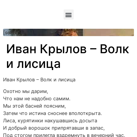
[searchform]
Иван Крылов – Волк
и лисица
Иван Крылов – Волк и лисица
Охотно мы дарим,
Что нам не надобно самим.
Мы этой басней поясним,
Затем что истина сноснее вполоткрыта.
Лиса, курятинки накушавшись досыта
И добрый ворошок припрятавши в запас,
Под стогом прилегла вздремнуть в вечерний час.