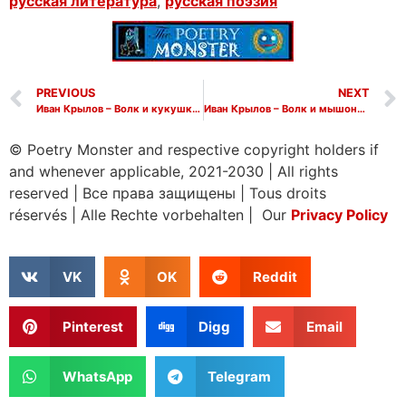
русская литература
,
русская поэзия
PREVIOUS
NEXT
Иван Крылов – Волк и кукушка (Басня)
Иван Крылов – Волк и мышонок (Басня)
© Poetry Monster and respective copyright holders if
and whenever applicable, 2021-2030
|
All rights
reserved
|
Все права защищены
|
Tous droits
réservés
|
Alle Rechte vorbehalten | Our
Privacy Policy
VK
OK
Reddit
Pinterest
Digg
Email
WhatsApp
Telegram