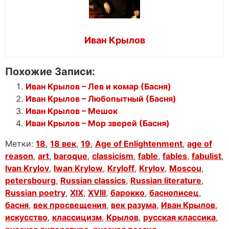
Иван Крылов
Похожие Записи:
Иван Крылов – Лев и комар (Басня)
Иван Крылов – Любопытный (Басня)
Иван Крылов – Мешок
Иван Крылов – Мор зверей (Басня)
Метки:
18
,
18 век
,
19
,
Age of Enlightenment
,
age of
reason
,
art
,
baroque
,
classicism
,
fable
,
fables
,
fabulist
,
Ivan Krylov
,
Iwan Krylow
,
Kryloff
,
Krylov
,
Moscou
,
petersbourg
,
Russian classics
,
Russian literature
,
Russian poetry
,
XIX
,
XVIII
,
барокко
,
баснописец
,
басня
,
век просвещения
,
век разума
,
Иван Крылов
,
искусство
,
классицизм
,
Крылов
,
русская классика
,