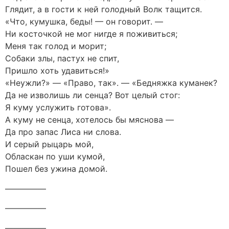
Глядит, а в гости к ней голодный Волк тащится.
«Что, кумушка, беды! — он говорит. —
Ни косточкой не мог нигде я поживиться;
Меня так голод и морит;
Собаки злы, пастух не спит,
Пришло хоть удавиться!»
«Неужли?» — «Право, так». — «Бедняжка куманек?
Да не изволишь ли сенца? Вот целый стог:
Я куму услужить готова».
А куму не сенца, хотелось бы мяснова —
Да про запас Лиса ни слова.
И серый рыцарь мой,
Обласкан по уши кумой,
Пошел без ужина домой.
—————
—————
—————