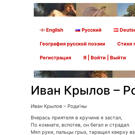
English
Русский
Deuts
География русской поэзии
Стихи 
Регистрация
Я | Войти | Выйти
[searchform]
Иван Крылов – Р
Иван Крылов – Роди’ны
Вчерась приятеля в кручине я застал,
По комнате, вспотев, он бегал и страдал.
Мял руки, пальцы грыз, таращил кверху в