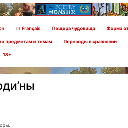
ch
Français
Пещера чудовища
Форма от
по предметам и темам
Переводы в сравнении
18+
оди’ны
зоры.