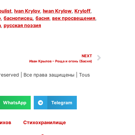
bulist
,
Ivan Krylov
,
Iwan Krylow
,
Kryloff
,
о
,
баснописец
,
басня
,
век просвещения
,
а
,
русская поэзия
NEXT
Иван Крылов – Роща и огонь (Басня)
 reserved
|
Все права защищены
|
Tous
WhatsApp
Telegram
ихов
Стихохранилище