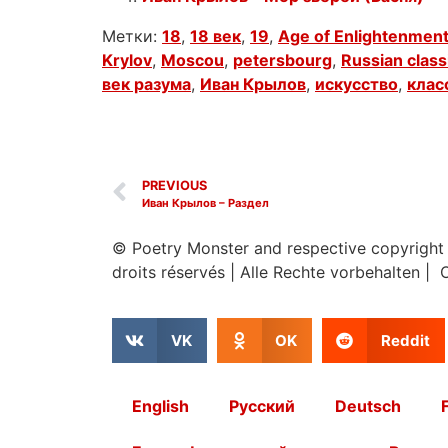
Метки:
18
,
18 век
,
19
,
Age of Enlightenmen
Krylov
,
Moscou
,
petersbourg
,
Russian class
век разума
,
Иван Крылов
,
искусство
,
клас
PREVIOUS
Иван Крылов – Раздел
© Poetry Monster and respective copyright
droits réservés
|
Alle Rechte vorbehalten | 
VK
OK
Reddit
English
Русский
Deutsch