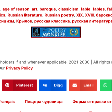
t
,
age of reason
,
art
,
baroque
,
classicism
,
fable
,
fables
,
fa
ics
,
Russian literature
,
Russian poetry
,
XIX
,
XVIII
,
барокк
сицизм
,
Крылов
,
русская классика
,
русская литератур
 holders if and whenever applicable, 2021-2030
|
All rights
Our
Privacy Policy
Pinterest
Digg
Email
Français
Пещера чудовища
Форма отправки ст