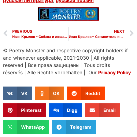
русская литература
,
русская поэзия
PREVIOUS
NEXT
Иван Крылов – Собака и лошадь (Басня)
Иван Крылов – Сочинитель и разбойник (Басня)
© Poetry Monster and respective copyright holders if
and whenever applicable, 2021-2030
|
All rights
reserved
|
Все права защищены
|
Tous droits
réservés
|
Alle Rechte vorbehalten | Our
Privacy Policy
VK
OK
Reddit
Pinterest
Digg
Email
WhatsApp
Telegram