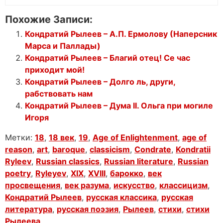
Похожие Записи:
Кондратий Рылеев – А.П. Ермолову (Наперсник
Марса и Паллады)
Кондратий Рылеев – Благий отец! Се час
приходит мой!
Кондратий Рылеев – Долго ль, други,
рабствовать нам
Кондратий Рылеев – Дума II. Ольга при могиле
Игоря
Метки:
18
,
18 век
,
19
,
Age of Enlightenment
,
age of
reason
,
art
,
baroque
,
classicism
,
Condrate
,
Kondratii
Ryleev
,
Russian classics
,
Russian literature
,
Russian
poetry
,
Ryleyev
,
XIX
,
XVIII
,
барокко
,
век
просвещения
,
век разума
,
искусство
,
классицизм
,
Кондратий Рылеев
,
русская классика
,
русская
литература
,
русская поэзия
,
Рылеев
,
стихи
,
стихи
Рылеева