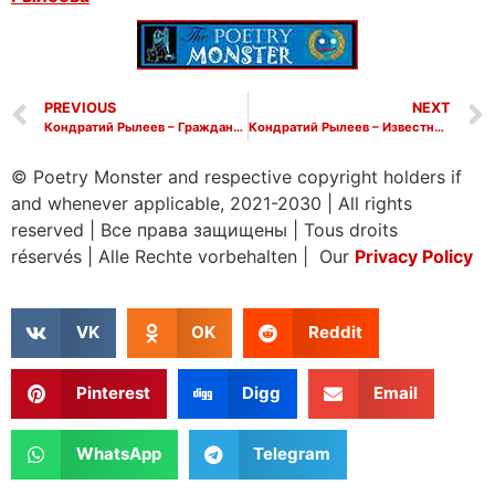
PREVIOUS
NEXT
Кондратий Рылеев – Гражданское мужество
Кондратий Рылеев – Известно всем давно, что стиходей Арист
© Poetry Monster and respective copyright holders if
and whenever applicable, 2021-2030
|
All rights
reserved
|
Все права защищены
|
Tous droits
réservés
|
Alle Rechte vorbehalten | Our
Privacy Policy
VK
OK
Reddit
Pinterest
Digg
Email
WhatsApp
Telegram