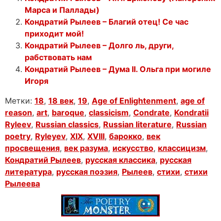
Марса и Паллады)
Кондратий Рылеев – Благий отец! Се час
приходит мой!
Кондратий Рылеев – Долго ль, други,
рабствовать нам
Кондратий Рылеев – Дума II. Ольга при могиле
Игоря
Метки:
18
,
18 век
,
19
,
Age of Enlightenment
,
age of
reason
,
art
,
baroque
,
classicism
,
Condrate
,
Kondratii
Ryleev
,
Russian classics
,
Russian literature
,
Russian
poetry
,
Ryleyev
,
XIX
,
XVIII
,
барокко
,
век
просвещения
,
век разума
,
искусство
,
классицизм
,
Кондратий Рылеев
,
русская классика
,
русская
литература
,
русская поэзия
,
Рылеев
,
стихи
,
стихи
Рылеева