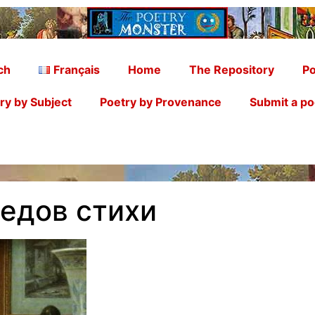
ch
Français
Home
The Repository
Po
ry by Subject
Poetry by Provenance
Submit a p
едов стихи