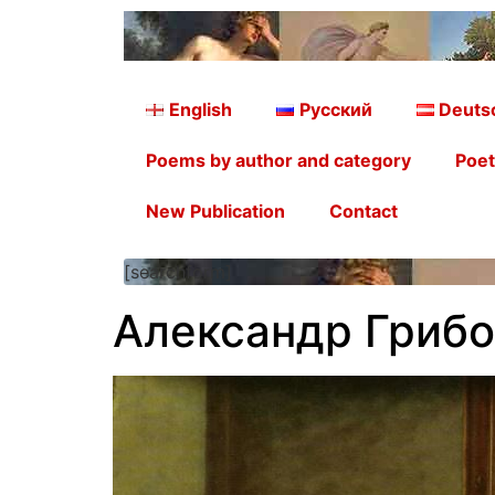
English
Русский
Deuts
Poems by author and category
Poet
New Publication
Contact
[searchform]
Александр Грибо