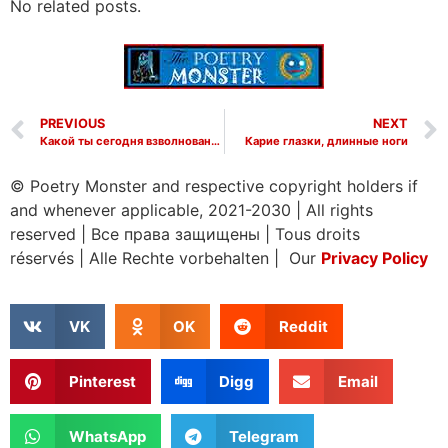
No related posts.
PREVIOUS
NEXT
Какой ты сегодня взволнованный
Карие глазки, длинные ноги
© Poetry Monster and respective copyright holders if
and whenever applicable, 2021-2030
|
All rights
reserved
|
Все права защищены
|
Tous droits
réservés
|
Alle Rechte vorbehalten | Our
Privacy Policy
VK
OK
Reddit
Pinterest
Digg
Email
WhatsApp
Telegram