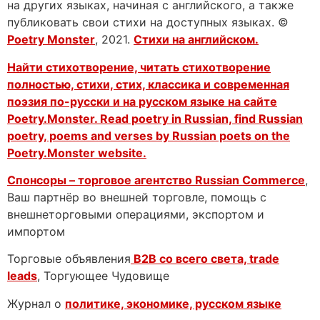
на других языках, начиная с английского, а также
публиковать свои стихи на доступных языках. ©
Poetry Monster
, 2021.
Стихи на английском.
Найти стихотворение, читать стихотворение
полностью, стихи, стих, классика и современная
поэзия по-русски и на русском языке на сайте
Poetry.Monster. Read poetry in Russian, find Russian
poetry, poems and verses by Russian poets on the
Poetry.Monster website.
Спонсоры – торговое агентство
Russian Commerce
,
Ваш партнёр во внешней торговле, помощь с
внешнеторговыми операциями, экспортом и
импортом
Торговые объявления
B2B со всего света, trade
leads
, Торгующее Чудовище
Журнал о
политике, экономике, русском языке