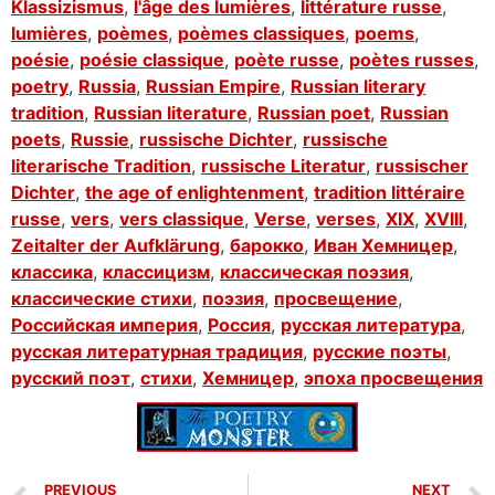
Klassizismus
,
l'âge des lumières
,
littérature russe
,
lumières
,
poèmes
,
poèmes classiques
,
poems
,
poésie
,
poésie classique
,
poète russe
,
poètes russes
,
poetry
,
Russia
,
Russian Empire
,
Russian literary
tradition
,
Russian literature
,
Russian poet
,
Russian
poets
,
Russie
,
russische Dichter
,
russische
literarische Tradition
,
russische Literatur
,
russischer
Dichter
,
the age of enlightenment
,
tradition littéraire
russe
,
vers
,
vers classique
,
Verse
,
verses
,
XIX
,
XVIII
,
Zeitalter der Aufklärung
,
барокко
,
Иван Хемницер
,
классика
,
классицизм
,
классическая поэзия
,
классические стихи
,
поэзия
,
просвещение
,
Российская империя
,
Россия
,
русская литература
,
русская литературная традиция
,
русские поэты
,
русский поэт
,
стихи
,
Хемницер
,
эпоха просвещения
PREVIOUS
NEXT