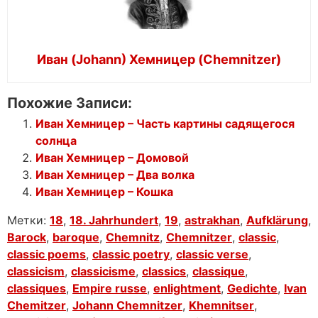
Иван (Johann) Хемницер (Chemnitzer)
Похожие Записи:
Иван Хемницер – Часть картины садящегося
солнца
Иван Хемницер – Домовой
Иван Хемницер – Два волка
Иван Хемницер – Кошка
Метки:
18
,
18. Jahrhundert
,
19
,
astrakhan
,
Aufklärung
,
Barock
,
baroque
,
Chemnitz
,
Chemnitzer
,
classic
,
classic poems
,
classic poetry
,
classic verse
,
classicism
,
classicisme
,
classics
,
classique
,
classiques
,
Empire russe
,
enlightment
,
Gedichte
,
Ivan
Chemitzer
,
Johann Chemnitzer
,
Khemnitser
,