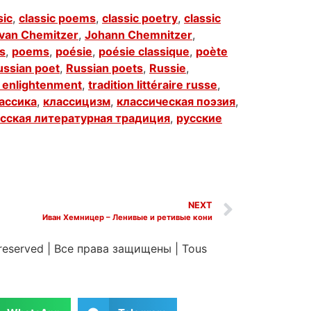
sic
,
classic poems
,
classic poetry
,
classic
Ivan Chemitzer
,
Johann Chemnitzer
,
s
,
poems
,
poésie
,
poésie classique
,
poète
ussian poet
,
Russian poets
,
Russie
,
f enlightenment
,
tradition littéraire russe
,
ассика
,
классицизм
,
классическая поэзия
,
сская литературная традиция
,
русские
NEXT
Иван Хемницер – Ленивые и ретивые кони
 reserved
|
Все права защищены
|
Tous