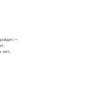
одойдет,—
ет,
к нет;