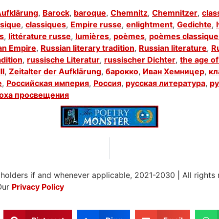
ufklärung
,
Barock
,
baroque
,
Chemnitz
,
Chemnitzer
,
clas
ssique
,
classiques
,
Empire russe
,
enlightment
,
Gedichte
,
es
,
littérature russe
,
lumières
,
poèmes
,
poèmes classique
an Empire
,
Russian literary tradition
,
Russian literature
,
R
adition
,
russische Literatur
,
russischer Dichter
,
the age o
II
,
Zeitalter der Aufklärung
,
барокко
,
Иван Хемницер
,
кл
е
,
Российская империя
,
Россия
,
русская литература
,
ру
оха просвещения
 holders if and whenever applicable, 2021-2030
|
All rights
Our
Privacy Policy