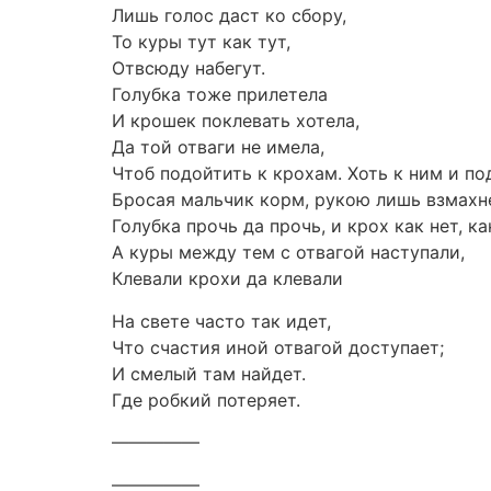
Лишь голос даст ко сбору,
То куры тут как тут,
Отвсюду набегут.
Голубка тоже прилетела
И крошек поклевать хотела,
Да той отваги не имела,
Чтоб подойтить к крохам. Хоть к ним и п
Бросая мальчик корм, рукою лишь взмахн
Голубка прочь да прочь, и крох как нет, ка
А куры между тем с отвагой наступали,
Клевали крохи да клевали
На свете часто так идет,
Что счастия иной отвагой доступает;
И смелый там найдет.
Где робкий потеряет.
—————
—————