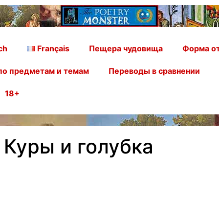
ch
Français
Пещера чудовища
Форма от
по предметам и темам
Переводы в сравнении
18+
 Куры и голубка