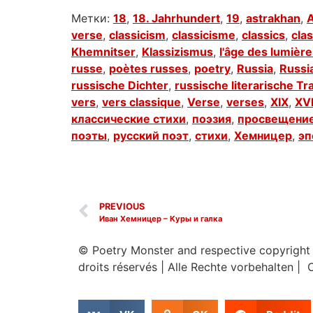
Метки:
18
,
18. Jahrhundert
,
19
,
astrakhan
,
A
verse
,
classicism
,
classicisme
,
classics
,
cla
Khemnitser
,
Klassizismus
,
l'âge des lumièr
russe
,
poètes russes
,
poetry
,
Russia
,
Russi
russische Dichter
,
russische literarische Tr
vers
,
vers classique
,
Verse
,
verses
,
XIX
,
XVI
классические стихи
,
поэзия
,
просвещени
поэты
,
русский поэт
,
стихи
,
Хемницер
,
эп
PREVIOUS
Иван Хемницер – Куры и галка
© Poetry Monster and respective copyright
droits réservés
|
Alle Rechte vorbehalten | 