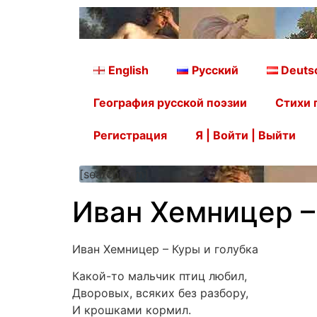
English
Русский
Deuts
География русской поэзии
Стихи 
Регистрация
Я | Войти | Выйти
[searchform]
Иван Хемницер –
Иван Хемницер – Куры и голубка
Какой-то мальчик птиц любил,
Дворовых, всяких без разбору,
И крошками кормил.