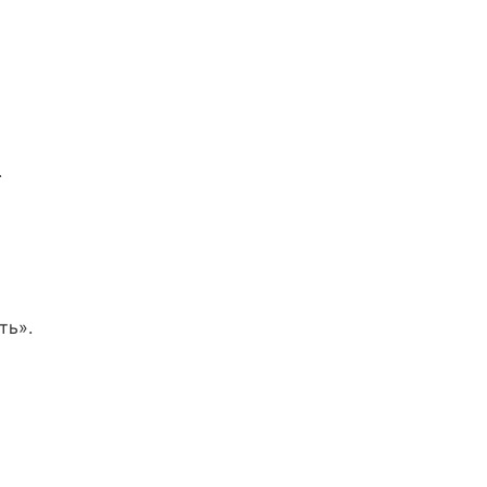
.
ть».