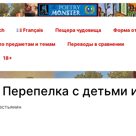
ch
Français
Пещера чудовища
Форма от
по предметам и темам
Переводы в сравнении
18+
 Перепелка с детьми 
естьянин