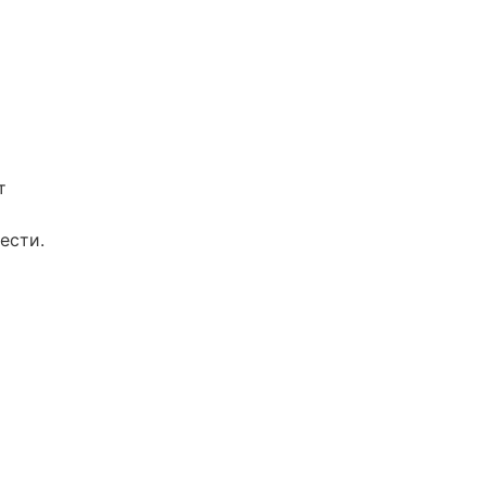
т
ести.