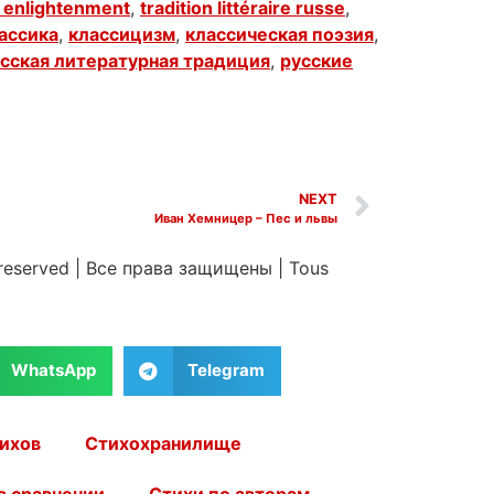
f enlightenment
,
tradition littéraire russe
,
ассика
,
классицизм
,
классическая поэзия
,
сская литературная традиция
,
русские
NEXT
Иван Хемницер – Пес и львы
 reserved
|
Все права защищены
|
Tous
WhatsApp
Telegram
ихов
Стихохранилище
в сравнении
Стихи по авторам