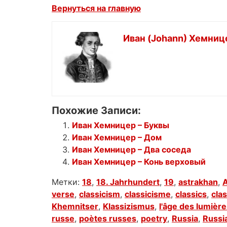
Вернуться на главную
Иван (Johann) Хемниц
Похожие Записи:
Иван Хемницер – Буквы
Иван Хемницер – Дом
Иван Хемницер – Два соседа
Иван Хемницер – Конь верховый
Метки:
18
,
18. Jahrhundert
,
19
,
astrakhan
,
A
verse
,
classicism
,
classicisme
,
classics
,
cla
Khemnitser
,
Klassizismus
,
l'âge des lumièr
russe
,
poètes russes
,
poetry
,
Russia
,
Russi