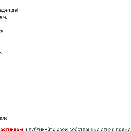
надежде!
ям.
ся
.
але.
частником
и публикуйте свои собственные стихи прямо