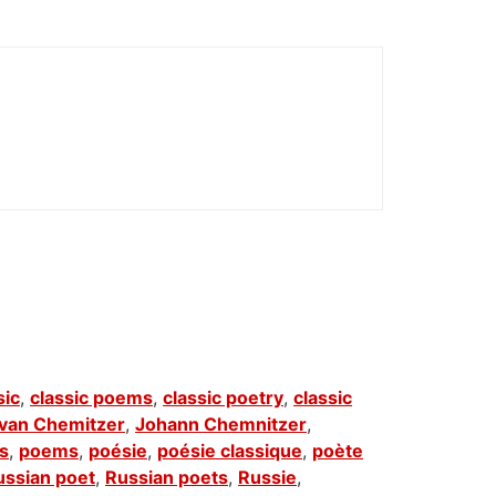
sic
,
classic poems
,
classic poetry
,
classic
Ivan Chemitzer
,
Johann Chemnitzer
,
s
,
poems
,
poésie
,
poésie classique
,
poète
ussian poet
,
Russian poets
,
Russie
,