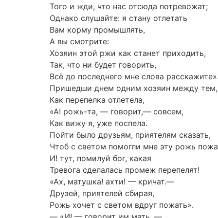
Того и жди, что нас отсюда потревожат;
Однако слушайте: я стану отлетать
Вам корму промышлять,
А вы смотрите:
Хозяин этой ржи как станет приходить,
Так, что ни будет говорить,
Всё до последнего мне слова расскажите»
Пришедши днем одним хозяин между тем,
Как перепелка отлетела,
«А! рожь-та, — говорит,— совсем,
Как вижу я, уже поспела.
Пойти было друзьям, приятелям сказать,
Чтоб с светом помогли мне эту рожь пожа
И! тут, помилуй бог, какая
Тревога сделалась промеж перепелят!
«Ах, матушка! ахти! — кричат.—
Друзей, приятелей сбирая,
Рожь хочет с светом вдруг пожать».
— «И! — говорит им мать. —