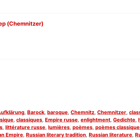
ер (Chemnitzer)
ufklärung
,
Barock
,
baroque
,
Chemnitz
,
Chemnitzer
,
clas
ssique
,
classiques
,
Empire russe
,
enlightment
,
Gedichte
,
es
,
littérature russe
,
lumières
,
poèmes
,
poèmes classique
an Empire
,
Russian literary tradition
,
Russian literature
,
R