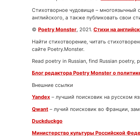
Стихотворное чудовище – многоязычный са
английского, а также публиковать свои ст
©
Poetry Monster
, 2021.
Стихи на английс
Найти стихотворение, читать стихотворени
сайте Poetry.Monster.
Read poetry in Russian, find Russian poetry,
Блог редактора Poetry Monster о
политике
Внешние ссылки
Yandex
– лучший поисковик на русском я
Qwant
– лучий поисковик во Франции, зам
Duckduckgo
Министерство культуры Российской Фед