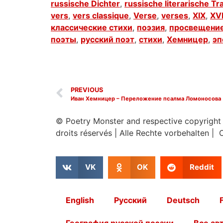
russische Dichter
,
russische literarische Tr
vers
,
vers classique
,
Verse
,
verses
,
XIX
,
XVI
классические стихи
,
поэзия
,
просвещени
поэты
,
русский поэт
,
стихи
,
Хемницер
,
эп
PREVIOUS
Иван Хемницер – Переложение псалма Ломоносова
© Poetry Monster and respective copyright
droits réservés
|
Alle Rechte vorbehalten | 
VK
OK
Reddit
English
Русский
Deutsch
География русской поэзии
Все ав