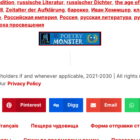
adition
,
russische Literatur
,
russischer Dichter
,
the age o
II
,
Zeitalter der Aufklärung
,
барокко
,
Иван Хемницер
,
кл
е
,
Российская империя
,
Россия
,
русская литература
,
ру
оха просвещения
 holders if and whenever applicable, 2021-2030
|
All rights
Our
Privacy Policy
Pinterest
Digg
Email
Français
Пещера чудовища
Форма отправки ст
торы
Стихи по предметам и темам
Переводы 