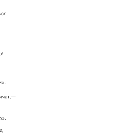
ься.
о!
,
и».
ичат,—
о».
е,